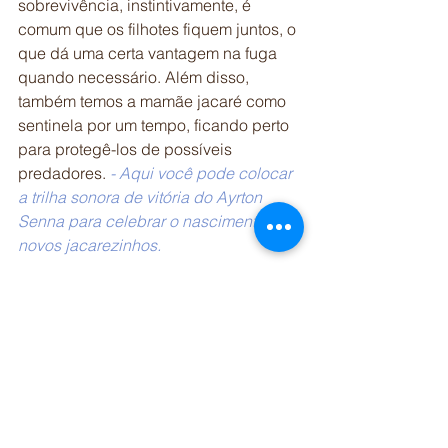
sobrevivência, instintivamente, é 
comum que os filhotes fiquem juntos, o 
que dá uma certa vantagem na fuga 
quando necessário. Além disso, 
também temos a mamãe jacaré como 
sentinela por um tempo, ficando perto 
para protegê-los de possíveis 
predadores. 
- Aqui você pode colocar 
a trilha sonora de vitória do Ayrton 
Senna para celebrar o nascimento de 
novos jacarezinhos.
E aí, achou interessante?
Nos vemos na próxima!
<<<<< CAPÍTULO ANTERIOR 	
PRÓXIMO CAPÍTULO >>>>>