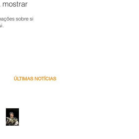
 mostrar
ações sobre si
i.
ÚLTIMAS NOTÍCIAS
Voluntário
Programa Caiman -
2026! ♥ 🐊✨🌍