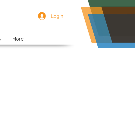
Login
N
More