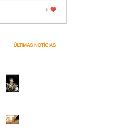
3
ÚLTIMAS NOTÍCIAS
Voluntário
Programa Caiman -
2026! ♥ 🐊✨🌍
Inscrições
prorrogadas:
Gestão de