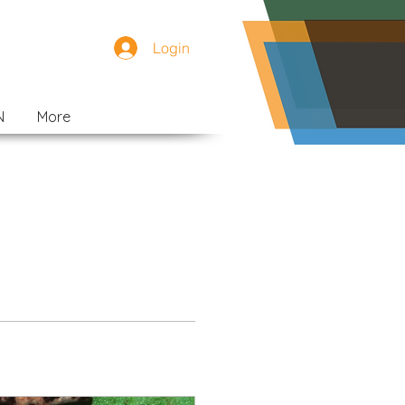
Login
N
More