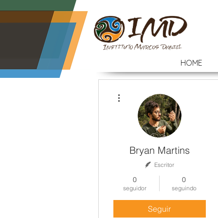
HOME
Mais ações
Bryan Martins
Escritor
0
0
seguidor
seguindo
Seguir