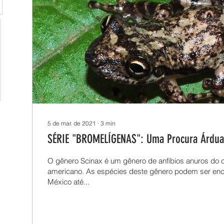
5 de mar. de 2021
∙
3
min
SÉRIE "BROMELÍGENAS": Uma Procura Árdua
O gênero Scinax é um gênero de anfíbios anuros do c
americano. As espécies deste gênero podem ser en
México até...