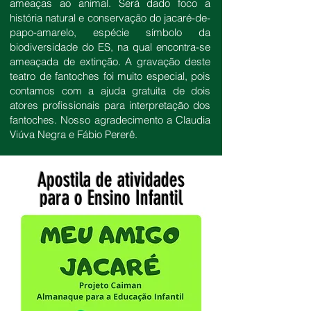
ameaças ao animal. Será dado foco a
história natural e conservação do jacaré-de-
papo-amarelo, espécie símbolo da
biodiversidade do ES, na qual encontra-se
ameaçada de extinção. A gravação deste
teatro de fantoches foi muito especial, pois
contamos com a ajuda gratuita de dois
atores profissionais para interpretação dos
fantoches. Nosso agradecimento a Claudia
Viúva Negra e Fábio Pererê.
Apostila de atividades
para o Ensino Infantil