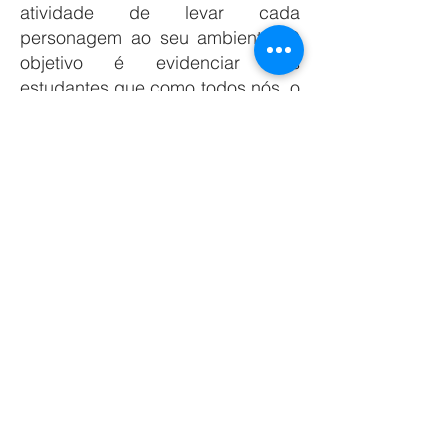
atividade de levar cada
personagem ao seu ambiente. O
objetivo é evidenciar aos
estudantes que como todos nós, o
jacaré também possui uma casa
que é a lagoa.
A terceira atividade é uma incrível
história sobre o jacaré Cheré! É
de extrema importância que os
professores utilizem materiais
sobre o jacaré que não tragam o
sentimento de medo as crianças e
aqui temos um belo exemplo!
A quarta atividade são sobre as
curiosidades dos jacarés, por
diversas vezes no desenvolvimento