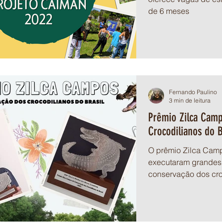
de 6 meses
Fernando Paulino
3 min de leitura
Prêmio Zilca Cam
Crocodilianos do B
O prêmio Zilca Cam
executaram grandes f
conservação dos croc