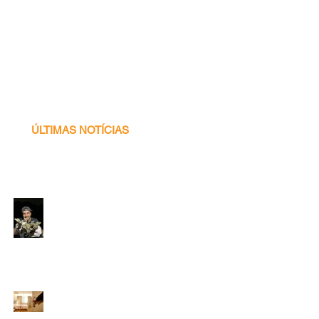
ÚLTIMAS NOTÍCIAS
Voluntário
Programa Caiman -
2026! ♥ 🐊✨🌍
Inscrições
prorrogadas: