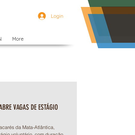
Login
N
More
ABRE VAGAS DE ESTÁGIO
acarés da Mata-Atlântica,
tágio voluntário, com duração