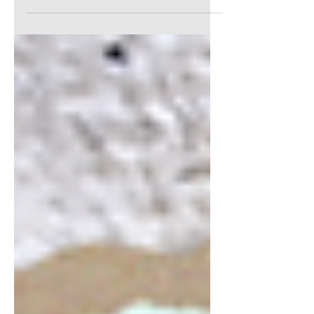
Instituto Marcos Daniel (IMD) anunciou
a prorrogação das inscrições para o
Edital de Seleção nº 01/2026. Agora,
as pessoas jurídicas interessadas em
coordenar o uso público e a
hospitalidade da Reserva Kaetés —
uma área de 777 hectares voltada ao
ecoturismo e à pesquisa entre Castelo
e Vargem Alta — têm até o dia 30 de
maio de 2026 para se candidatar.
Resumo da oportunidade: Atuação:
Gestão de reservas, aten