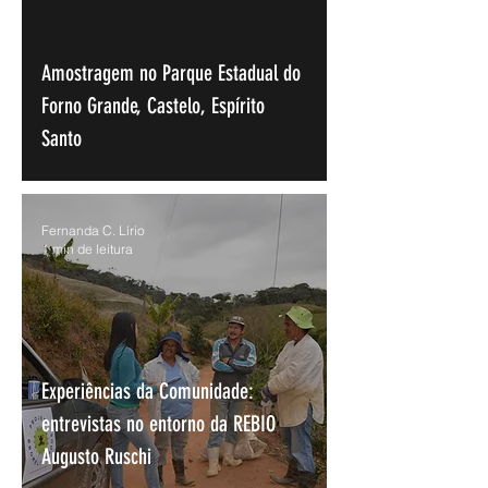
Amostragem no Parque Estadual do
Forno Grande, Castelo, Espírito
Arquivo
Santo
Fernanda C. Lírio
1 min de leitura
Experiências da Comunidade:
entrevistas no entorno da REBIO
Augusto Ruschi