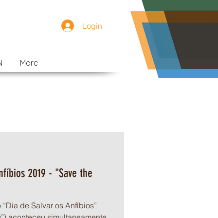
Login
N
More
nfíbios 2019 - "Save the
 “Dia de Salvar os Anfíbios”
y”) aconteceu simultaneamente