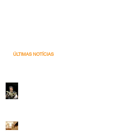
ÚLTIMAS NOTÍCIAS
Voluntário
Programa Caiman -
2026! ♥ 🐊✨🌍
Inscrições
prorrogadas: