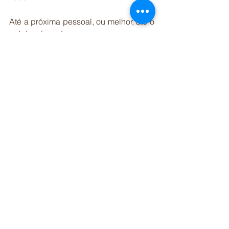
Até a próxima pessoal, ou melhor, até o 
próximo jacaré.
E tem mais!
Trouxemos um grande especialista 
para conversar um pouco mais sobre a 
espécie, Dr. Paulo Braga. Esperamos 
que você goste!
https://video.wixstatic.com/video/e0136b_40
a4c9132aa74950b1fe3735e71e7ca8/480p/
mp4/file.mp4
O Projeto Caiman é uma realização: 