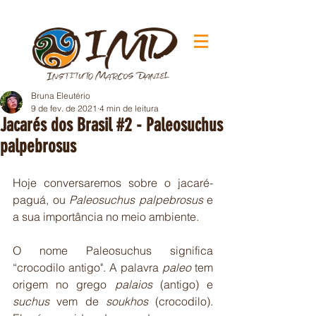
Bruna Eleutério
9 de fev. de 2021
4 min de leitura
Jacarés dos Brasil #2 - Paleosuchus
palpebrosus
Hoje conversaremos sobre o jacaré-
paguá, ou 
Paleosuchus palpebrosus
 e 
a sua importância no meio ambiente.
O nome Paleosuchus significa 
“crocodilo antigo". A palavra 
paleo
 tem 
origem no grego 
palaios
 (antigo) e 
suchus
 vem de 
soukhos
 (crocodilo). 