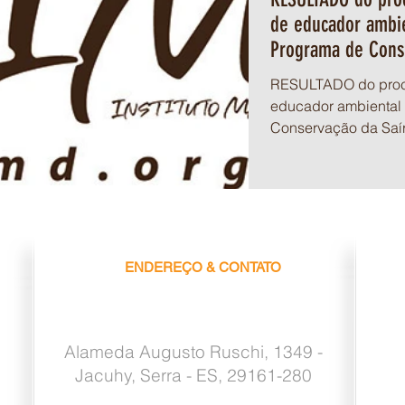
de educador ambie
Programa de Cons
RESULTADO do proce
educador ambiental 
Conservação da Saí
ENDEREÇO & CONTATO
Alameda Augusto Ruschi, 1349 -
Jacuhy, Serra - ES, 29161-280