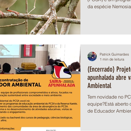
da espécie Nemosia r
Patrick Guimarães
1 min de leitura
(Encerrado) Proje
apunhalada abre v
Ambiental
Tem novidade no PCSA. Que tal fazer parte
equipe?Está aberto 
de Educador Ambien