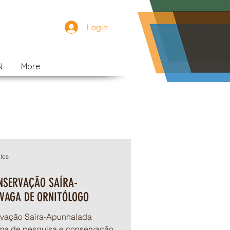
Login
N
More
tos
NSERVAÇÃO SAÍRA-
VAGA DE ORNITÓLOGO
vação Saíra-Apunhalada
ma de pesquisa e conservação