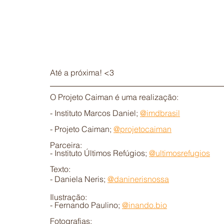
Até a próxima! <3
O Projeto Caiman é uma realização: 
- Instituto Marcos Daniel; 
@imdbrasil
- Projeto Caiman; 
@projetocaiman
Parceira:  
- Instituto Últimos Refúgios; 
@ultimosrefugios
Texto:
- Daniela Neris; 
@daninerisnossa
Ilustração: 
- Fernando Paulino; 
@inando.bio
Fotografias: 