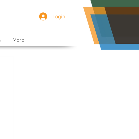
Login
N
More