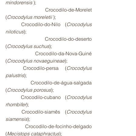
mindorensis
 );
	Crocodilo-de-Morelet 
(
Crocodylus moreletii
 );
	Crocodilo-do-Nilo (
Crocodylus 
niloticus
);
	Crocodilo-do-deserto 
(
Crocodylus suchus
);
	Crocodilo-da-Nova-Guiné 
(
Crocodylus novaeguineae
);
	Crocodilo-persa (
Crocodylus 
palustris
);
	Crocodilo-de-água-salgada 
(
Crocodylus porosus
);
	Crocodilo-cubano (
Crocodylus 
rhombifer
);
	Crocodilo-siamês (
Crocodylus 
siamensis
);
	Crocodilo-de-focinho-delgado 
(
Mecistops cataphractus
);