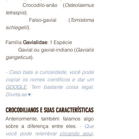
	Crocodilo-anão (
Osteolaemus 
tetraspis
);
	Falso-gavial (
Tomistoma 
schlegelii
).
Família 
Gavialidae
: 1 Espécie
	Gavial ou gavial-indiano (
Gavialis 
gangeticus
). 
- Caso bata a curiosidade, você pode 
copiar os nomes científicos e dar um 
GOOGLE
. Tem bastante coisa legal. 
Divirta-se ♥.
CROCODILIANOS E SUAS CARACTERÍSTICAS
Anteriormente, também falamos algo 
sobre a diferença entre eles. 
- 
Que 
você pode relembrar 
clicando aqui
.