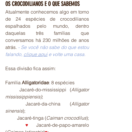
OS CROCODILIANOS E O QUE SABEMOS
Atualmente conhecemos algo em torno 
de 24 espécies de crocodilianos 
espalhados pelo mundo, dentro 
daquelas três famílias que 
conversamos há 230 milhões de anos 
atrás. 
- 
Se você não sabe do que estou 
falando, 
clique aqui
 e volte uma casa. 
Essa divisão fica assim:
Família 
Alligatoridae
: 8 espécies
	Jacaré-do-mississippi
(
Alligator 
mississippiensis)
;
	Jacaré-da-china (
Alligator 
sinensis
);
	Jacaré-tinga (
Caiman crocodilus
);
♥
Jacaré-de-papo-amarelo 
(
Caiman latirostris
)
♥
;