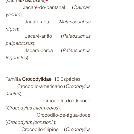
	Jacaré-do-pantanal (C
aiman 
yacare
);
	Jacaré-açu
(
Melanosuchus 
niger
);
	Jacaré-anão (
Paleosuchus 
palpebrosus
);
	Jacaré-coroa (
Paleosuchus 
trigonatus
).
Família 
Crocodylidae
: 15 Espécies
	Crocodilo-americano (
Crocodylus 
acutus
);
	Crocodilo-do-Orinoco 
(
Crocodylus intermedius
);
	Crocodilo-de-água-doce 
(
Crocodylus johnstoni
 );
	Crocodilo-filipino (
Crocodylus 