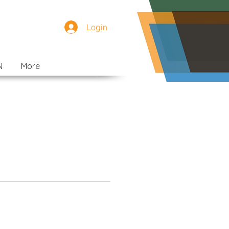
Login
N
More