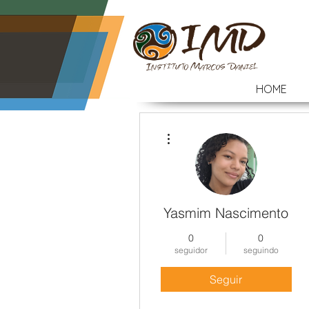
HOME
Mais ações
Yasmim Nascimento
0
0
seguidor
seguindo
Seguir