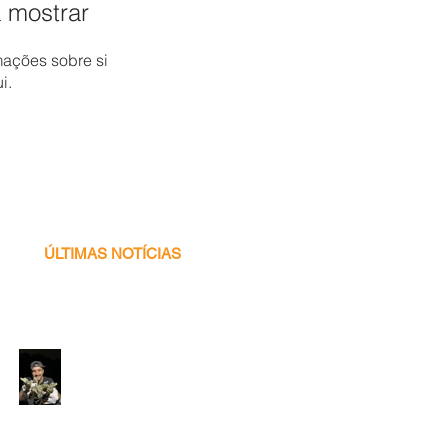
 mostrar
ações sobre si
i.
ÚLTIMAS NOTÍCIAS
Voluntário
Programa Caiman -
2026! ♥ 🐊✨🌍