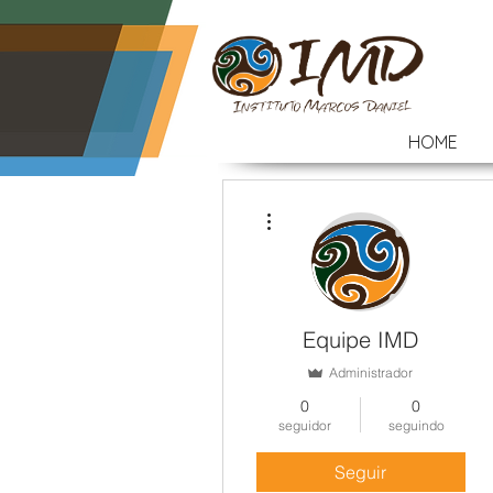
HOME
Mais ações
Equipe IMD
Administrador
0
0
seguidor
seguindo
Seguir