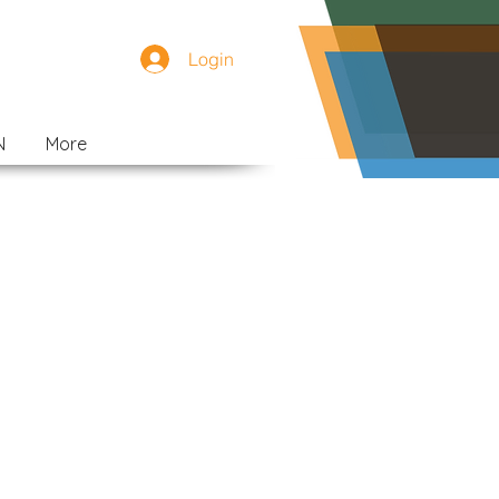
Login
N
More