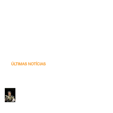
ÚLTIMAS NOTÍCIAS
Voluntário
Programa Caiman -
2026! ♥ 🐊✨🌍