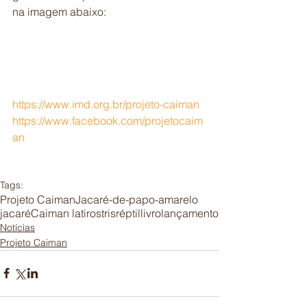
na imagem abaixo:
https://www.imd.org.br/projeto-caiman 
https://www.facebook.com/projetocaim
an
Tags:
Projeto Caiman
Jacaré-de-papo-amarelo
jacaré
Caiman latirostris
réptil
livro
lançamento
Notícias
Projeto Caiman