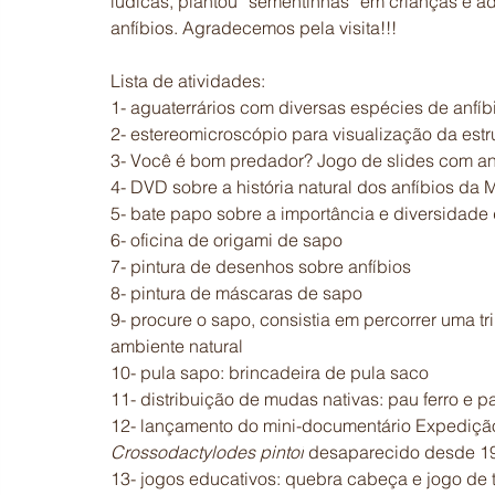
lúdicas, plantou “sementinhas” em crianças e ad
anfíbios. Agradecemos pela visita!!!
Lista de atividades:
1- aguaterrários com diversas espécies de anfíb
2- estereomicroscópio para visualização da estru
3- Você é bom predador? Jogo de slides com an
4- DVD sobre a história natural dos anfíbios da M
5- bate papo sobre a importância e diversidade
6- oficina de origami de sapo
7- pintura de desenhos sobre anfíbios
8- pintura de máscaras de sapo
9- procure o sapo, consistia em percorrer uma t
ambiente natural
10- pula sapo: brincadeira de pula saco
11- distribuição de mudas nativas: pau ferro e pa
12- lançamento do mini-documentário Expedição
Crossodactylodes pintoi
 desaparecido desde 1
​13- jogos educativos: quebra cabeça e jogo de t