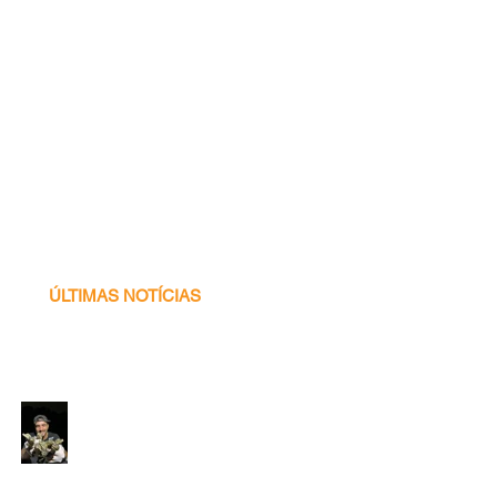
ÚLTIMAS NOTÍCIAS
Voluntário
Programa Caiman -
2026! ♥ 🐊✨🌍