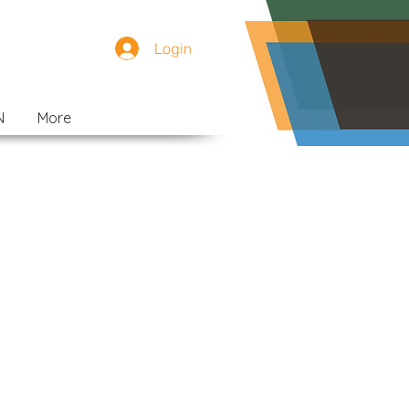
Login
N
More