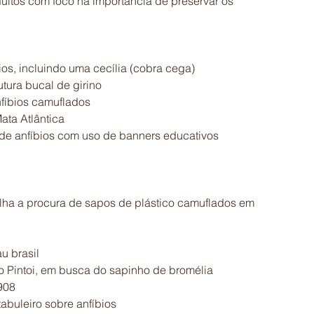
ultos com foco na importância de preservar os 
ios, incluindo uma cecília (cobra cega)
tura bucal de girino
fíbios camuflados
ata Atlântica
 de anfíbios com uso de banners educativos
rilha a procura de sapos de plástico camuflados em 
u brasil
 Pintoi, em busca do sapinho de bromélia 
908
abuleiro sobre anfíbios