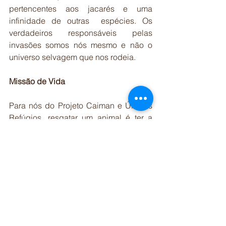
pertencentes aos jacarés e uma 
infinidade de outras  espécies. Os 
verdadeiros responsáveis pelas 
invasões somos nós mesmo e não o 
universo selvagem que nos rodeia.
Missão de Vida
Para nós do Projeto Caiman e Últimos 
Refúgios, resgatar um animal é ter a 
certeza que mais uma vida foi salva e 
ainda que nossos objetivos e sonhos 
são tão grandes como desafiadores!!
Cuidar dos Jacarés é cuidar de toda a 
NATUREZA!
Tags:
Projeto Caiman
Jacaré-de-papo-amarelo
ES