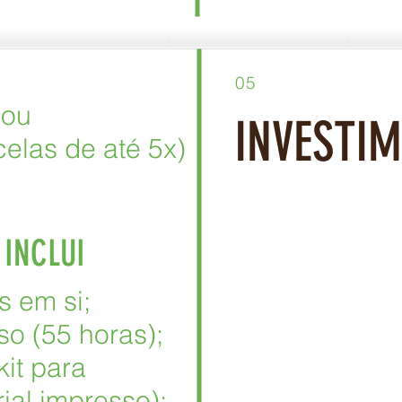
05
 ou
INVESTI
elas de até 5x)
 INCLUI
s em si;
so (55 horas);
kit para
ial impresso);