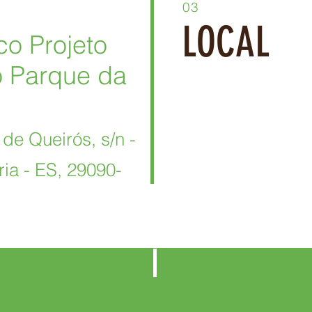
03
LOCAL
co Projeto
o Parque da
de Queirós, s/n -
ia - ES, 29090-