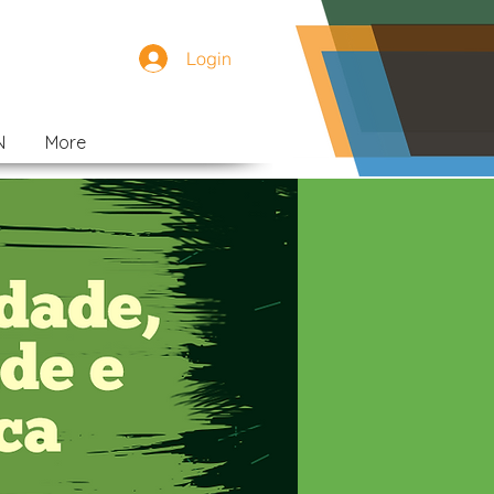
Login
N
More