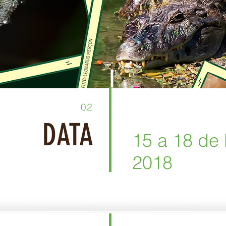
02
DATA
15 a 18 de
2018